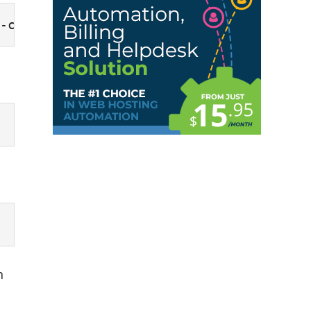
-cli.phar
n