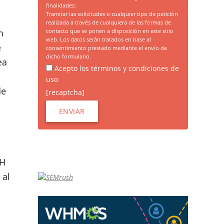
finalidades:
Tramitar las solicitudes o cualquier tipo de petición
realizada a través de cualquiera de las formas de
contacto que se ponen a disposición en este sitio
n
web. Los datos serán tratados en base al
e
consentimiento prestado mediante el envío de
dicho formulario.
ea
Acepto los términos y condiciones de
uso
de
[recaptcha]
SH
 al