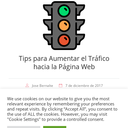
Tips para Aumentar el Tráfico
hacia la Página Web
Jose Bernalte
7 de diciembre de 2017
We use cookies on our website to give you the most
relevant experience by remembering your preferences
© 2026
Jose Bernalte
desde Valencia con
♥
and repeat visits. By clicking “Accept All”, you consent to
the use of ALL the cookies. However, you may visit
Mapa del Sitio
·
Cookies
·
Términos de Uso
·
Privacidad
·
"Cookie Settings" to provide a controlled consent.
SOBRE MI
SERVICIOS
PORTFOLIO
HERRAMIENTAS
BLOG