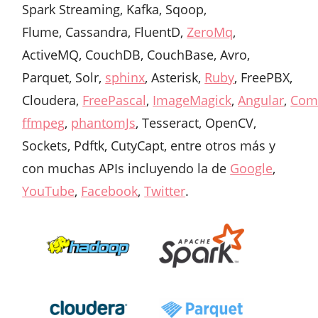
Spark Streaming, Kafka, Sqoop,
Flume, Cassandra, FluentD,
ZeroMq
,
ActiveMQ, CouchDB, CouchBase, Avro,
Parquet, Solr,
sphinx
, Asterisk,
Ruby
, FreePBX,
Cloudera,
FreePascal
,
ImageMagick
,
Angular
,
Com
ffmpeg
,
phantomJs
, Tesseract, OpenCV,
Sockets, Pdftk, CutyCapt, entre otros más y
con muchas APIs incluyendo la de
Google
,
YouTube
,
Facebook
,
Twitter
.