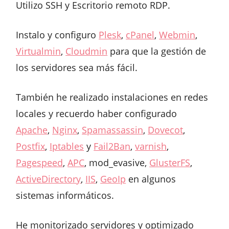
Utilizo SSH y Escritorio remoto RDP.
Instalo y configuro
Plesk
,
cPanel
,
Webmin
,
Virtualmin
,
Cloudmin
para que la gestión de
los servidores sea más fácil.
También he realizado instalaciones en redes
locales y recuerdo haber configurado
Apache
,
Nginx
,
Spamassassin
,
Dovecot
,
Postfix
,
Iptables
y
Fail2Ban
,
varnish
,
Pagespeed
,
APC
, mod_evasive,
GlusterFS
,
ActiveDirectory
,
IIS
,
GeoIp
en algunos
sistemas informáticos.
He monitorizado servidores y optimizado