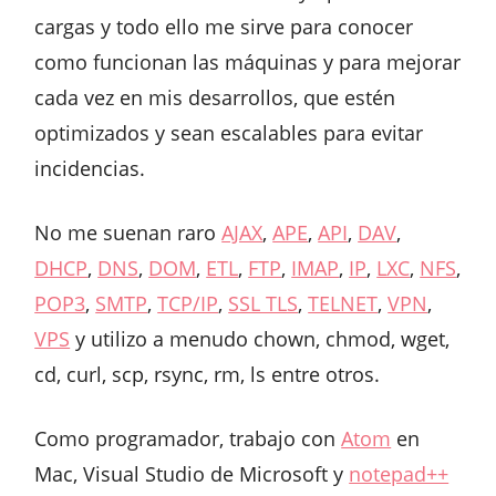
cargas y todo ello me sirve para conocer
como funcionan las máquinas y para mejorar
cada vez en mis desarrollos, que estén
optimizados y sean escalables para evitar
incidencias.
No me suenan raro
AJAX
,
APE
,
API
,
DAV
,
DHCP
,
DNS
,
DOM
,
ETL
,
FTP
,
IMAP
,
IP
,
LXC
,
NFS
,
POP3
,
SMTP
,
TCP/IP
,
SSL TLS
,
TELNET
,
VPN
,
VPS
y utilizo a menudo chown, chmod, wget,
cd, curl, scp, rsync, rm, ls entre otros.
Como programador, trabajo con
Atom
en
Mac, Visual Studio de Microsoft y
notepad++