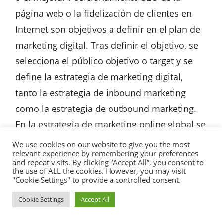
página web o la fidelización de clientes en
Internet son objetivos a definir en el plan de
marketing digital. Tras definir el objetivo, se
selecciona el público objetivo o target y se
define la estrategia de marketing digital,
tanto la estrategia de inbound marketing
como la estrategia de outbound marketing.
En la estrategia de marketing online global se
pueden aplicar todo tipo de técnicas de
We use cookies on our website to give you the most
relevant experience by remembering your preferences
marketing digital: Email marketing,
and repeat visits. By clicking “Accept All”, you consent to
the use of ALL the cookies. However, you may visit
posicionamiento natural SEO, Campañas de
"Cookie Settings" to provide a controlled consent.
SOBRE MI
SERVICIOS
PORTFOLIO
HERRAMIENTAS
BLOG
pago PPC SEM para Google en Search, en
Cookie Settings
Accept All
Shopping, Display o youTube e incluso en
CONTACTO
otros portales o buscadores, marketing de