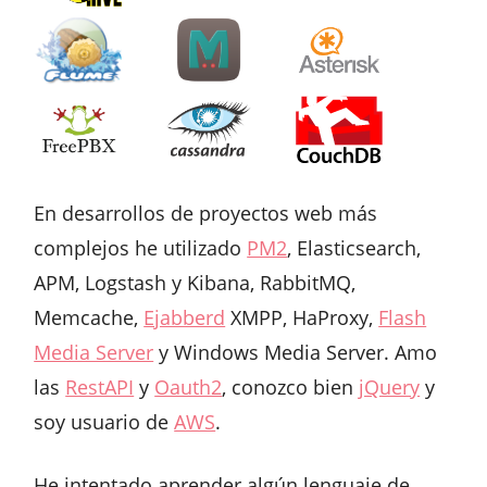
En desarrollos de proyectos web más
complejos he utilizado
PM2
, Elasticsearch,
APM, Logstash y Kibana, RabbitMQ,
Memcache,
Ejabberd
XMPP, HaProxy,
Flash
Media Server
y Windows Media Server. Amo
las
RestAPI
y
Oauth2
, conozco bien
jQuery
y
soy usuario de
AWS
.
He intentado aprender algún lenguaje de