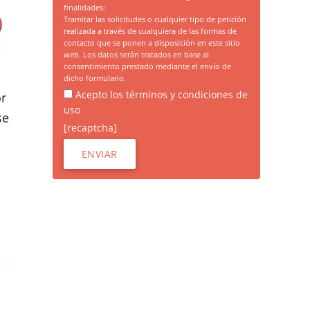
finalidades:
Tramitar las solicitudes o cualquier tipo de petición
realizada a través de cualquiera de las formas de
contacto que se ponen a disposición en este sitio
web. Los datos serán tratados en base al
consentimiento prestado mediante el envío de
dicho formulario.
Acepto los términos y condiciones de
or
uso
se
[recaptcha]