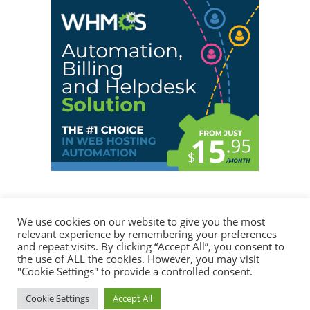
We use cookies on our website to give you the most
relevant experience by remembering your preferences
© 2026
Jose Bernalte
desde Valencia con
♥
and repeat visits. By clicking “Accept All”, you consent to
the use of ALL the cookies. However, you may visit
Mapa del Sitio
·
Cookies
·
Términos de Uso
·
Privacidad
·
"Cookie Settings" to provide a controlled consent.
SOBRE MI
SERVICIOS
PORTFOLIO
HERRAMIENTAS
BLOG
Cookie Settings
Accept All