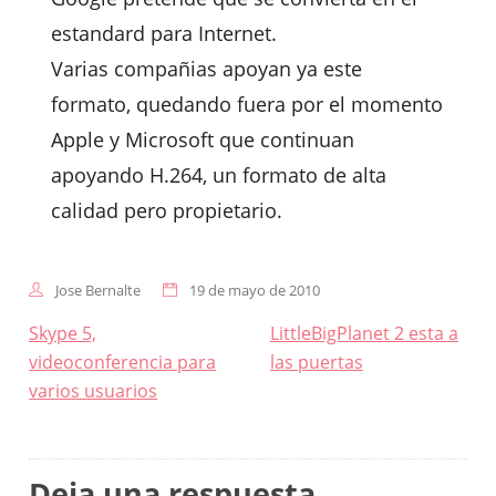
estandard para Internet.
Varias compañias apoyan ya este
formato, quedando fuera por el momento
Apple y Microsoft que continuan
apoyando H.264, un formato de alta
calidad pero propietario.
Jose Bernalte
19 de mayo de 2010
Navegación
Skype 5,
LittleBigPlanet 2 esta a
de
videoconferencia para
las puertas
entradas
varios usuarios
Deja una respuesta