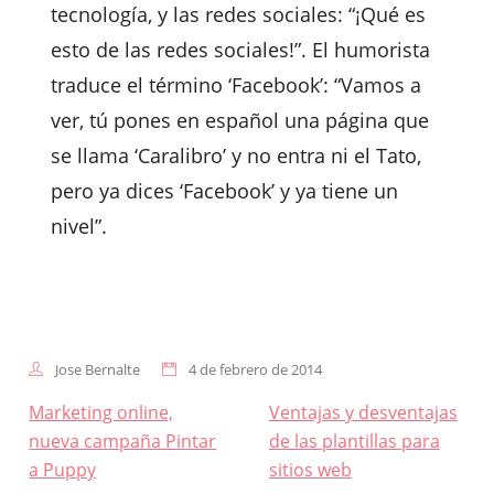
tecnología, y las redes sociales: “¡Qué es
esto de las redes sociales!”. El humorista
traduce el término ‘Facebook’: “Vamos a
ver, tú pones en español una página que
se llama ‘Caralibro’ y no entra ni el Tato,
pero ya dices ‘Facebook’ y ya tiene un
nivel”.
Jose Bernalte
4 de febrero de 2014
Navegación
Marketing online,
Ventajas y desventajas
de
nueva campaña Pintar
de las plantillas para
entradas
a Puppy
sitios web