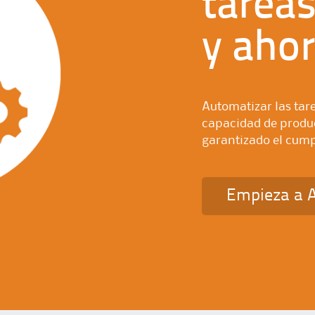
tareas
y ahor
Automatizar las tar
capacidad de produc
garantizado el cump
Empieza a 