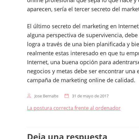
online profesional que sepa lo que hace y
aparecen, sería el tercer secreto del market
El último secreto del marketing en Interne
alguna perspectiva de supervivencia, debe 
logra a través de una bien planificada y b
realmente estas interesado en que tu emp
Internet, una buena opción para adentrars
negocios y metas debe ser encontrar una 
campaña de marketing online de calidad.
Jose Bernalte
31 de mayo de 2017
Navegación
La postura correcta frente al ordenador
de
entradas
Deja una respuesta