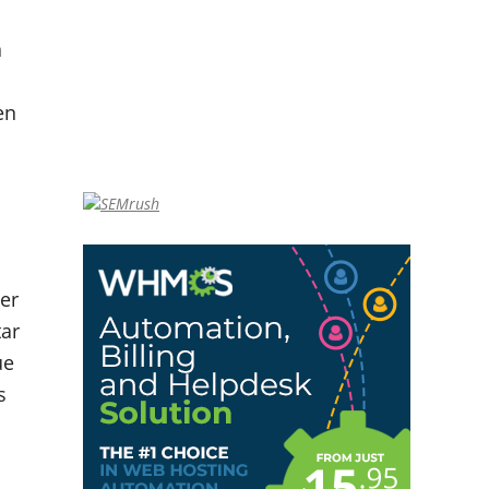
a
en
er
tar
ue
s