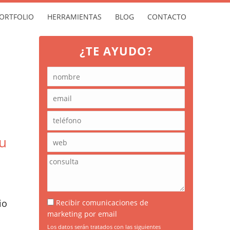
ORTFOLIO
HERRAMIENTAS
BLOG
CONTACTO
¿TE AYUDO?
tu
io
Recibir comunicaciones de
marketing por email
Los datos serán tratados con las siguientes