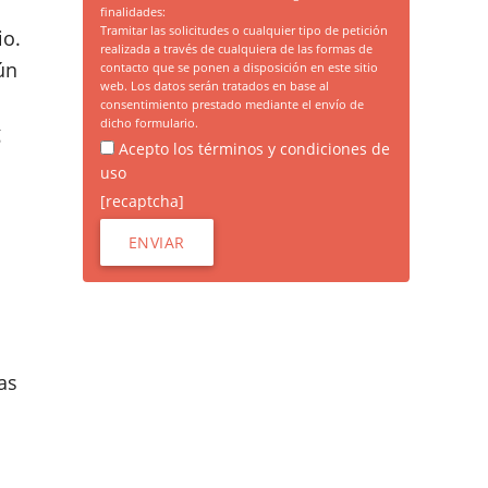
finalidades:
Tramitar las solicitudes o cualquier tipo de petición
io.
realizada a través de cualquiera de las formas de
ún
contacto que se ponen a disposición en este sitio
web. Los datos serán tratados en base al
consentimiento prestado mediante el envío de
dicho formulario.
g
Acepto los términos y condiciones de
uso
[recaptcha]
as