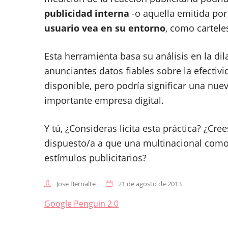
publicidad interna
-o aquella emitida por
usuario vea en su entorno
, como cartele
Esta herramienta basa su análisis en la dila
anunciantes datos fiables sobre la efecti
disponible, pero podría significar una nue
importante empresa digital.
Y tú, ¿Consideras lícita esta práctica? ¿Cr
dispuesto/a a que una multinacional como
estímulos publicitarios?
Jose Bernalte
21 de agosto de 2013
Navegación
Google Penguin 2.0
de