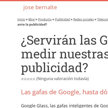
jose bernalte
Inicio
»
Blog
»
Producto
»
Publicidad
»
Redes sociales
»
Teleco
ante la publicidad?
¿Servirán las 
medir nuestras
publicidad?
(Ninguna valoración todavía)
Las gafas de Google, hasta d
Google Glass, las gafas inteligentes de G