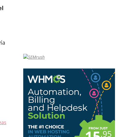
el
ía
eas