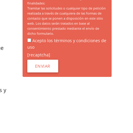
finalidades:
Tramitar las solicitudes o cualquier tipo de petición
realizada a través de cualquiera de las formas de
contacto que se ponen a disposición en este sitio
web. Los datos serán tratados en base al
consentimiento prestado mediante el envío de
dicho formulario.
Acepto los términos y condiciones de
uso
ue
[recaptcha]
s y