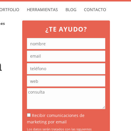
ORTFOLIO
HERRAMIENTAS
BLOG
CONTACTO
nes
¿TE AYUDO?
a
Recibir comunicaciones de
marketing por email
Los datos serán tratados con las siguientes