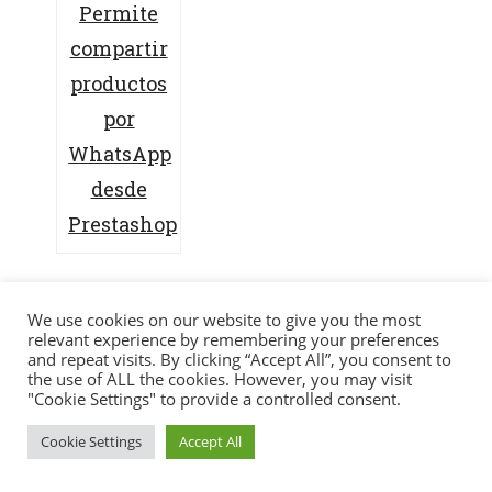
Permite
compartir
productos
por
WhatsApp
desde
Prestashop
Jose Bernalte
29 de diciembre de 2018
We use cookies on our website to give you the most
relevant experience by remembering your preferences
Navegación
Apache Spark
Eliminar Powered-By:
and repeat visits. By clicking “Accept All”, you consent to
de
the use of ALL the cookies. However, you may visit
Prestashop de las
"Cookie Settings" to provide a controlled consent.
entradas
SOBRE MI
SERVICIOS
PORTFOLIO
HERRAMIENTAS
BLOG
cabeceras HTTP
Cookie Settings
Accept All
CONTACTO